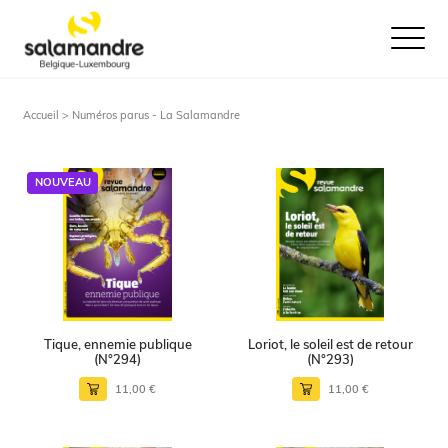
Ouvrir le
Accueil > Numéros parus - La Salamandre
NOUVEAU
Tique, ennemie publique
Loriot, le soleil est de retour
(N°294)
(N°293)
11,00 €
11,00 €