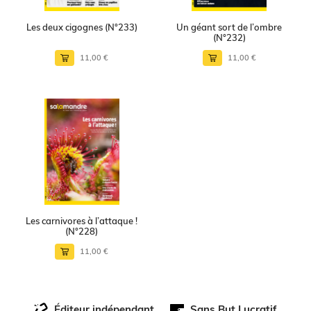
Les deux cigognes (N°233)
Un géant sort de l’ombre
(N°232)
11,00 €
11,00 €
Les carnivores à l’attaque !
(N°228)
11,00 €
Éditeur indépendant
Sans But Lucratif