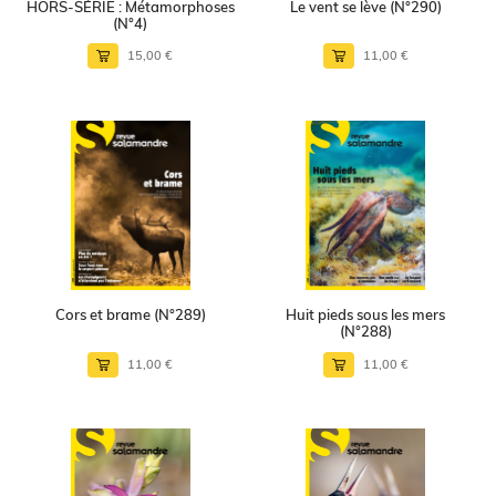
HORS-SÉRIE : Métamorphoses
Le vent se lève (N°290)
(N°4)
15,00 €
11,00 €
Cors et brame (N°289)
Huit pieds sous les mers
(N°288)
11,00 €
11,00 €