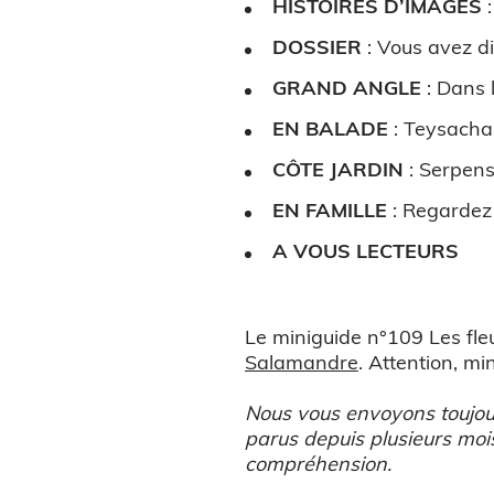
HISTOIRES D’IMAGES
DOSSIER
:
Vous avez di
GRAND ANGLE
: Dans 
EN BALADE
: Teysachau
CÔTE JARDIN
:
Serpens
EN FAMILLE
:
Regardez
A VOUS LECTEURS
Le miniguide n°109 Les fl
Salamandre
. Attention, m
Nous vous envoyons toujour
parus depuis plusieurs moi
compréhension.