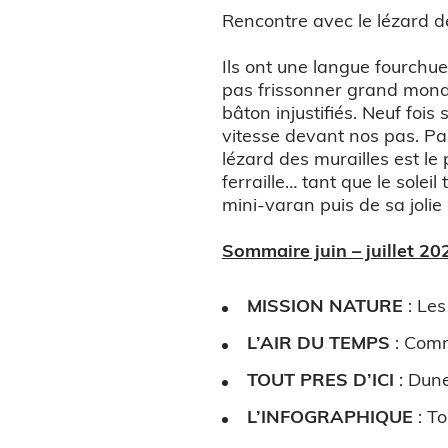
Rencontre avec le lézard de
Ils ont une langue fourchue
pas frissonner grand monde.
bâton injustifiés. Neuf fois
vitesse devant nos pas. Pa
lézard des murailles est le 
ferraille… tant que le solei
mini-varan puis de sa jolie 
Sommaire juin – juillet 202
MISSION NATURE
:
Les
L’AIR DU TEMPS
: Comm
TOUT PRES D’ICI
:
Dune
L’INFOGRAPHIQUE
:
To