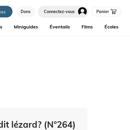
Dons
Connectez-vous
Panier
es
Miniguides
Éventails
Films
Écoles
it lézard? (N°264)