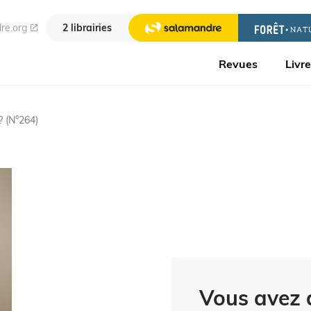
re.org
2 librairies
Revues
Livr
? (N°264)
Vous avez d