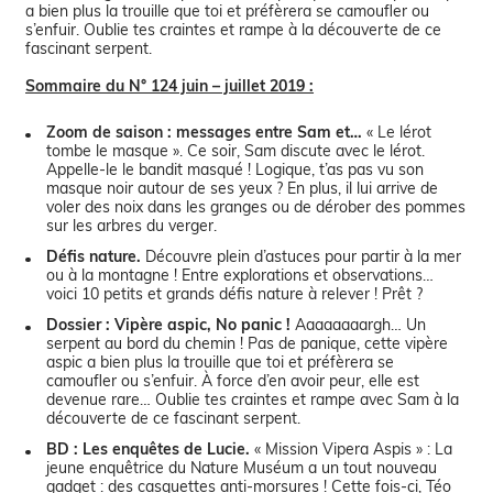
a bien plus la trouille que toi et préfèrera se camoufler ou
s’enfuir. Oublie tes craintes et rampe à la découverte de ce
fascinant serpent.
Sommaire du N° 124 juin – juillet 2019 :
Zoom de saison : messages entre Sam et…
« Le lérot
tombe le masque ». Ce soir, Sam discute avec le lérot.
Appelle-le le bandit masqué ! Logique, t’as pas vu son
masque noir autour de ses yeux ? En plus, il lui arrive de
voler des noix dans les granges ou de dérober des pommes
sur les arbres du verger.
Défis nature.
Découvre plein d’astuces pour partir à la mer
ou à la montagne ! Entre explorations et observations…
voici 10 petits et grands défis nature à relever ! Prêt ?
Dossier : Vipère aspic, No panic !
Aaaaaaaargh… Un
serpent au bord du chemin ! Pas de panique, cette vipère
aspic a bien plus la trouille que toi et préfèrera se
camoufler ou s’enfuir. À force d’en avoir peur, elle est
devenue rare… Oublie tes craintes et rampe avec Sam à la
découverte de ce fascinant serpent.
BD : Les enquêtes de Lucie.
« Mission Vipera Aspis » : La
jeune enquêtrice du Nature Muséum a un tout nouveau
gadget : des casquettes anti-morsures ! Cette fois-ci, Téo