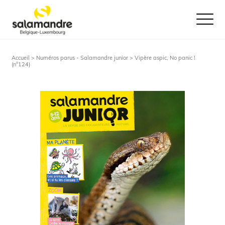
Ouvrir le
Accueil >
Numéros parus - Salamandre junior
> Vipère aspic, No panic !
(n°124)