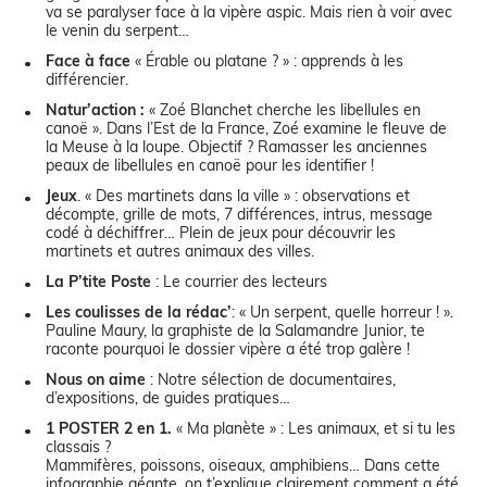
va se paralyser face à la vipère aspic. Mais rien à voir avec
le venin du serpent…
Face à face
« Érable ou platane ? » : apprends à les
différencier.
Natur’action :
« Zoé Blanchet cherche les libellules en
canoë ». Dans l’Est de la France, Zoé examine le fleuve de
la Meuse à la loupe. Objectif ? Ramasser les anciennes
peaux de libellules en canoë pour les identifier !
Jeux
. « Des martinets dans la ville » : observations et
décompte, grille de mots, 7 différences, intrus, message
codé à déchiffrer… Plein de jeux pour découvrir les
martinets et autres animaux des villes.
La P’tite Poste
: Le courrier des lecteurs
Les coulisses de la rédac’
: « Un serpent, quelle horreur ! ».
Pauline Maury, la graphiste de la Salamandre Junior, te
raconte pourquoi le dossier vipère a été trop galère !
Nous on aime
: Notre sélection de documentaires,
d’expositions, de guides pratiques…
1 POSTER 2 en 1.
« Ma planète » : Les animaux, et si tu les
classais ?
Mammifères, poissons, oiseaux, amphibiens… Dans cette
infographie géante, on t’explique clairement comment a été