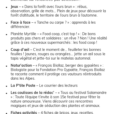
Jeux
– « Dans la forêt avec l’ours brun » : rébus,
observation, grille de mots… Plein de jeux pour découvrir la
forêt d’altitude, le territoire de l’ours brun à l’automne.
Face à face
– « Tanche ou carpe ? » : apprends à les
différencier.
Planète Myrtille – « Food coop, c’est top ! » : De bons
produits pas chers et solidaires : un rêve ? Non ! Une réalité
grâce à ces nouveaux supermarchés : les food coop !
Coup d’œil
– C’est le moment de… feuilleter les bonnes
feuilles ! Jaunes, rouges ou orangées… Jette un œil sous le
tapis végétal et jette-toi sur le matelas automnal.
Natur’action
– « François Biollaz, berger des gypaètes » :
Biologiste pour la Fondation Pro Gypaète, François Biollaz
te raconte comment il protège ces vautours réintroduits
dans les Alpes.
La P’tite Poste
– Le courrier des lecteurs
Les coulisses de la rédac’
– « Tous au festival Salamandre
» : Toute l’équipe t’invite à son 15e festival pour fêter la
nature amoureuse. Viens découvrir ces rencontres
magiques et jeux de séduction des plantes et animaux.
Fiches activités
– 4 fiches de bricos, jeux, recettes,