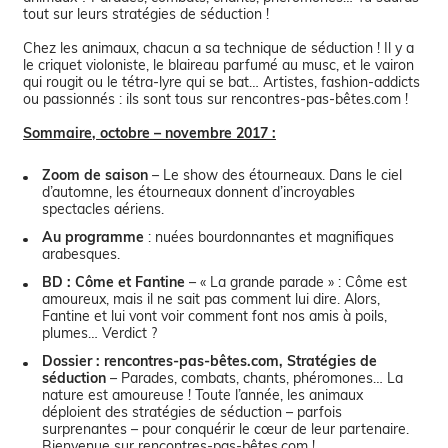
tout sur leurs stratégies de séduction !
Chez les animaux, chacun a sa technique de séduction ! Il y a
le criquet violoniste, le blaireau parfumé au musc, et le vairon
qui rougit ou le tétra-lyre qui se bat… Artistes, fashion-addicts
ou passionnés : ils sont tous sur rencontres-pas-bêtes.com !
Sommaire, octobre – novembre 2017 :
Zoom de saison
– Le show des étourneaux. Dans le ciel
d’automne, les étourneaux donnent d’incroyables
spectacles aériens.
Au programme
: nuées bourdonnantes et magnifiques
arabesques.
BD : Côme et Fantine
– « La grande parade » : Côme est
amoureux, mais il ne sait pas comment lui dire. Alors,
Fantine et lui vont voir comment font nos amis à poils,
plumes… Verdict ?
Dossier : rencontres-pas-bêtes.com, Stratégies de
séduction
– Parades, combats, chants, phéromones… La
nature est amoureuse ! Toute l’année, les animaux
déploient des stratégies de séduction – parfois
surprenantes – pour conquérir le cœur de leur partenaire.
Bienvenue sur rencontres-pas-bêtes.com !