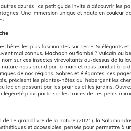
autres azurés : ce petit guide invite à découvrir les pa
ontagnes. Une immersion unique et haute en couleur dan
es.
uche
s bêtes les plus fascinantes sur Terre. Si élégants et a
ouvent mal connus. Machaon ou flambé ? Vulcain ou bel
n nom sur ces insectes virevoltants au-dessus de la l
a nature nous prend par la main et nous conduit à la d
iques de nos régions. Sobres et élégantes, ses pages 
és, précisent les plantes-hôtes qui hébergent les chen
 lac en passant par les prairies et les jardins. Ouvre
 légèreté pour partir sur les traces de ces petits mirac
l de Le grand livre de la nature (2021), la Salamandr
esthétiques et accessibles, pensés pour permettre à un