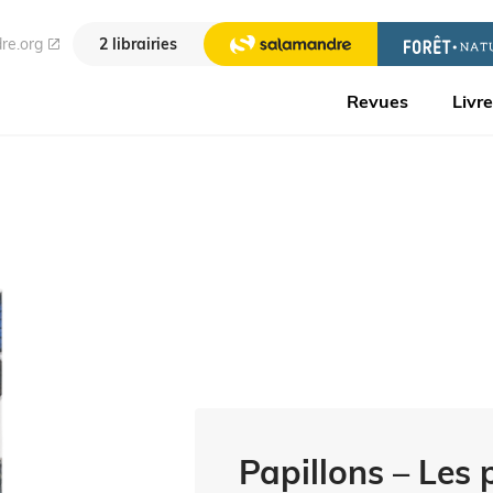
re.org
2 librairies
Revues
Livr
Papillons – Les p