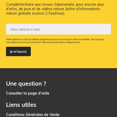
Complémentaire aux revues Salamandre, pour encore plus
d’infos, de jeux et de vidéos nature (lettre d’informations
nature gratuite environ 2 fois/mois).
Votre adresse e-mail est utilisée uniquement pour vous envoyer notre newsletter. Vous pouvez
vous désinscrire à tout moment à l’aide du lien inclus dans chaque email.
Je m'inscris
Une question ?
Consulter la page d’aide
Liens utiles
Conditions Générales de Vente