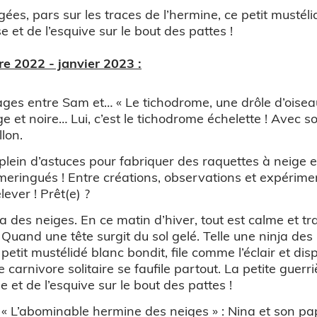
s, pars sur les traces de l’hermine, ce petit mustélidé
 et de l’esquive sur le bout des pattes !
 2022 - janvier 2023 :
ges entre Sam et… « Le tichodrome, une drôle d’oiseau
ge et noire… Lui, c’est le tichodrome échelette ! Avec s
lon.
plein d’astuces pour fabriquer des raquettes à neige 
ingués ! Entre créations, observations et expériment
ever ! Prêt(e) ?
ja des neiges. En ce matin d’hiver, tout est calme et tr
and une tête surgit du sol gelé. Telle une ninja des 
 petit mustélidé blanc bondit, file comme l’éclair et dis
e carnivore solitaire se faufile partout. La petite guerri
 et de l’esquive sur le bout des pattes !
. « L’abominable hermine des neiges » : Nina et son pa