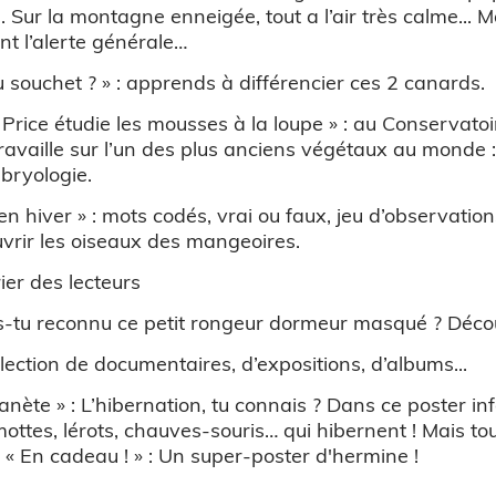
 Sur la montagne enneigée, tout a l’air très calme... Ma
t l’alerte générale…
ou souchet ? » : apprends à différencier ces 2 canards.
e Price étudie les mousses à la loupe » : au Conservato
ravaille sur l’un des plus anciens végétaux au monde 
 bryologie.
en hiver » : mots codés, vrai ou faux, jeu d’observat
uvrir les oiseaux des mangeoires.
rier des lecteurs
s-tu reconnu ce petit rongeur dormeur masqué ? Déco
lection de documentaires, d’expositions, d’albums...
lanète » : L’hibernation, tu connais ? Dans ce poster i
mottes, lérots, chauves-souris… qui hibernent ! Mais t
 « En cadeau ! » : Un super-poster d'hermine !