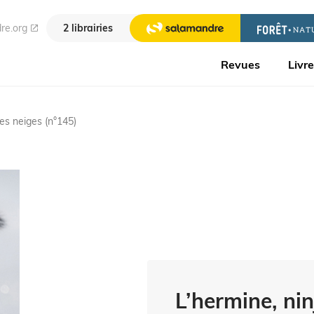
re.org
2 librairies
Revues
Livr
des neiges (n°145)
L’hermine, ni