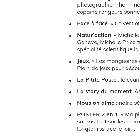
photographier l’hermine.
copains rongeurs sonnen
Face à face
. « Colvert 
Natur’action
. « Michell
Genève, Michelle Price t
spécialité scientifique la
Jeux
. « Les mangeoires 
Plein de jeux pour déco
La P’tite Poste
: le cour
La story du moment
. A
Nous on aime
: notre sé
POSTER 2 en 1
. « Ma p
sauras tout sur les mar
longtemps que le loir… +