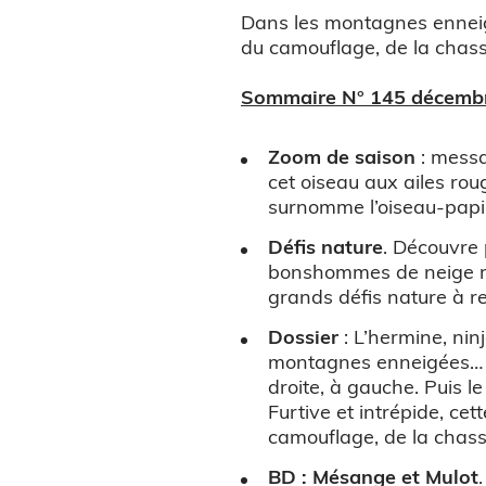
Dans les montagnes enneigée
du camouflage, de la chasse
Sommaire N° 145 décembre
Zoom de saison
: messa
cet oiseau aux ailes rou
surnomme l’oiseau-papil
Défis nature
. Découvre 
bonshommes de neige mer
grands défis nature à rel
Dossier
: L’hermine, nin
montagnes enneigées… Qu
droite, à gauche. Puis le
Furtive et intrépide, cett
camouflage, de la chasse
BD : Mésange et Mulot