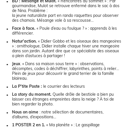
BD : Mésange et Mulot.
« Rencontres au sommet » : Par
gourmandise, Mulot se retrouve enfermé dans le sac à dos
de Nina. Problème :
la jeune naturaliste part en rando raquettes pour observer
des chamois. Mésange vole à sa rescousse…
Face à face.
« Poule d’eau ou foulque ? » : apprends à les
différencier.
Natur’action.
« Didier Gobbo et les oiseaux des mangeoires
» : ornithologue, Didier installe chaque hiver une mangeoire
dans son jardin. Autant dire que ce spécialiste des oiseaux
a plein d’astuces à partager !
Jeux
. « Dans sa maison sous terre » : observations,
décomptes, codes à déchiffrer, labyrinthes, points à relier…
Plein de jeux pour découvrir le grand terrier de la famille
blaireau.
La P’tite Poste :
le courrier des lecteurs
La story du moment.
Quelle drôle de bestiole a bien pu
laisser ces étranges empreintes dans la neige ? À toi de
bien regarder la photo.
Nous on aime
: notre sélection de documentaires,
d’albums, d’expositions…
1 POSTER 2 en 1.
« Ma planète » : Le gaspillage