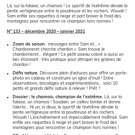
Là, sur la falaise, un chamois ! Le sportif de l’extrême dévale la
pente vertigineuse entre la poudreuse et les rochers. Wouah !
Sam enfile ses raquettes à neige et part braver le froid des
montagnes pour rencontrer ce champion hors normes !
N° 133 – décembre 2020 – janvier 2021
Zoom de saison
: messages entre Sam et… «
Chardonneret cherche chardon ». Sam trouve le
chardonneret… élégant ! Ce petit oiseau coloré a aussi un
bec étonnant : très pratique pour attraper les graines de
chardon !
Défis nature.
Découvre plein d’astuces pour offrir un porte-
photo en cadeau et construire un igloo d’Inuit ! Entre
observations, bricolages et expérimentations… voici 10
petits et grands défis nature à relever ! Prêt ?
Dossier : le chamois, champion de l’extrême.
Là, sur la
falaise, un chamois ! Soudain, un caillou tombe et donne
l’alerte… Ni un, ni deux, le sportif de l’extrême dévale la
pente vertigineuse entre la poudreuse et les rochers.
Wouah ! L’enchaînement est impeccablement maîtrisé. Sam
enfile ses raquettes à neige et part braver le froid des
montagnes pour rencontrer ce champion hors normes !