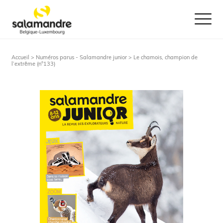
Ouvrir le
Accueil >
Numéros parus - Salamandre junior
> Le chamois, champion de
l’extrême (n°133)