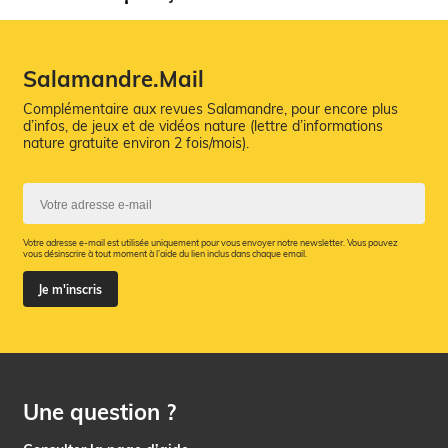
Salamandre.Mail
Complémentaire aux revues Salamandre, pour encore plus
d’infos, de jeux et de vidéos nature (lettre d’informations
nature gratuite environ 2 fois/mois).
Votre adresse e-mail est utilisée uniquement pour vous envoyer notre newsletter. Vous pouvez
vous désinscrire à tout moment à l’aide du lien inclus dans chaque email.
Je m'inscris
Une question ?