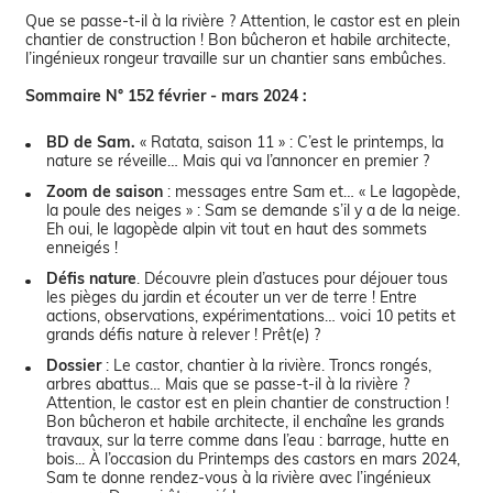
Que se passe-t-il à la rivière ? Attention, le castor est en plein
chantier de construction ! Bon bûcheron et habile architecte,
l’ingénieux rongeur travaille sur un chantier sans embûches.
Sommaire N° 152 février - mars 2024 :
BD de Sam.
« Ratata, saison 11 » : C’est le printemps, la
nature se réveille… Mais qui va l’annoncer en premier ?
Zoom de saison
: messages entre Sam et… « Le lagopède,
la poule des neiges » : Sam se demande s’il y a de la neige.
Eh oui, le lagopède alpin vit tout en haut des sommets
enneigés !
Défis nature
. Découvre plein d’astuces pour déjouer tous
les pièges du jardin et écouter un ver de terre ! Entre
actions, observations, expérimentations… voici 10 petits et
grands défis nature à relever ! Prêt(e) ?
Dossier
: Le castor, chantier à la rivière. Troncs rongés,
arbres abattus… Mais que se passe-t-il à la rivière ?
Attention, le castor est en plein chantier de construction !
Bon bûcheron et habile architecte, il enchaîne les grands
travaux, sur la terre comme dans l’eau : barrage, hutte en
bois... À l’occasion du Printemps des castors en mars 2024,
Sam te donne rendez-vous à la rivière avec l’ingénieux