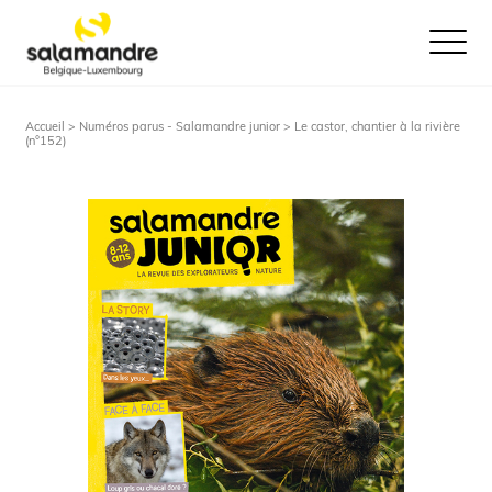
Ouvrir le
Accueil >
Numéros parus - Salamandre junior
> Le castor, chantier à la rivière
(n°152)