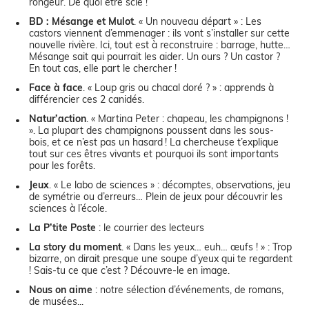
rongeur. De quoi être scié !
BD : Mésange et Mulot
. « Un nouveau départ » : Les
castors viennent d’emmenager : ils vont s’installer sur cette
nouvelle rivière. Ici, tout est à reconstruire : barrage, hutte…
Mésange sait qui pourrait les aider. Un ours ? Un castor ?
En tout cas, elle part le chercher !
Face à face
. « Loup gris ou chacal doré ? » : apprends à
différencier ces 2 canidés.
Natur’action
. « Martina Peter : chapeau, les champignons !
». La plupart des champignons poussent dans les sous-
bois, et ce n’est pas un hasard ! La chercheuse t’explique
tout sur ces êtres vivants et pourquoi ils sont importants
pour les forêts.
Jeux
. « Le labo de sciences » : décomptes, observations, jeu
de symétrie ou d’erreurs… Plein de jeux pour découvrir les
sciences à l’école.
La P’tite Poste
: le courrier des lecteurs
La story du moment
. « Dans les yeux… euh… œufs ! » : Trop
bizarre, on dirait presque une soupe d’yeux qui te regardent
! Sais-tu ce que c’est ? Découvre-le en image.
Nous on aime
: notre sélection d’événements, de romans,
de musées...