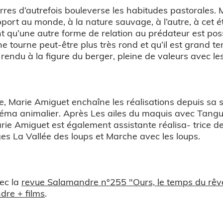
erres d’autrefois bouleverse les habitudes pastorales. M
rt au monde, à la nature sauvage, à l’autre, à cet é
t qu’une autre forme de relation au prédateur est po
 ne tourne peut-être plus très rond et qu’il est gran
endu à la figure du berger, pleine de valeurs avec les
e, Marie Amiguet enchaîne les réalisations depuis sa
éma animalier. Après Les ailes du maquis avec Tanguy S
ie Amiguet est également assistante réalisa- trice 
es La Vallée des loups et Marche avec les loups.
ec la
revue Salamandre n°255 "Ours, le temps du rêv
re + films
.