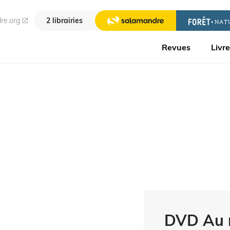
re.org
2 librairies
Revues
Livr
DVD Au r