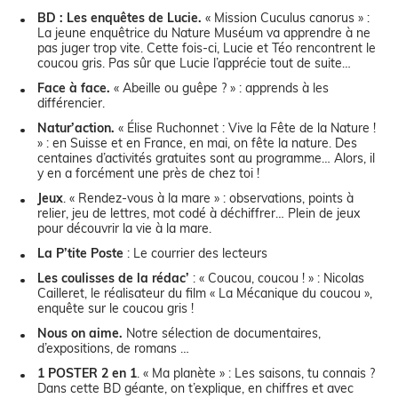
BD : Les enquêtes de Lucie.
« Mission Cuculus canorus » :
La jeune enquêtrice du Nature Muséum va apprendre à ne
pas juger trop vite. Cette fois-ci, Lucie et Téo rencontrent le
coucou gris. Pas sûr que Lucie l’apprécie tout de suite…
Face à face.
« Abeille ou guêpe ? » : apprends à les
différencier.
Natur’action.
« Élise Ruchonnet : Vive la Fête de la Nature !
» : en Suisse et en France, en mai, on fête la nature. Des
centaines d’activités gratuites sont au programme… Alors, il
y en a forcément une près de chez toi !
Jeux
. « Rendez-vous à la mare » : observations, points à
relier, jeu de lettres, mot codé à déchiffrer… Plein de jeux
pour découvrir la vie à la mare.
La P’tite Poste
: Le courrier des lecteurs
Les coulisses de la rédac’
: « Coucou, coucou ! » : Nicolas
Cailleret, le réalisateur du film « La Mécanique du coucou »,
enquête sur le coucou gris !
Nous on aime.
Notre sélection de documentaires,
d’expositions, de romans …
1 POSTER 2 en 1
. « Ma planète » : Les saisons, tu connais ?
Dans cette BD géante, on t’explique, en chiffres et avec