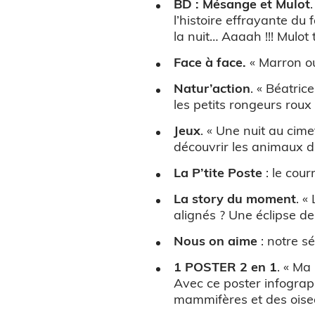
BD : Mésange et Mulot
l’histoire effrayante du
la nuit… Aaaah !!! Mulot 
Face à face.
« Marron ou
Natur’action
. « Béatric
les petits rongeurs rou
Jeux
. « Une nuit au cime
découvrir les animaux d
La P’tite Poste
: le cour
La story du moment
. «
alignés ? Une éclipse d
Nous on aime
: notre s
1 POSTER 2 en 1
. « Ma 
Avec ce poster infograp
mammifères et des oiseau