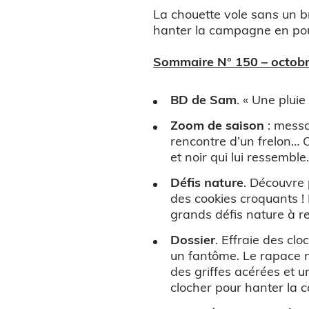
La chouette vole sans un bru
hanter la campagne en pous
Sommaire N° 150 – octobr
BD de Sam
. « Une plui
Zoom de saison
: messa
rencontre d’un frelon… 
et noir qui lui ressemble
Défis nature
. Découvre 
des cookies croquants ! 
grands défis nature à rel
Dossier
. Effraie des clo
un fantôme. Le rapace no
des griffes acérées et u
clocher pour hanter la 