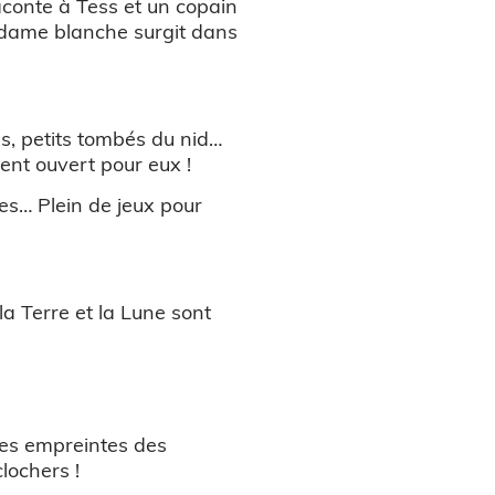
aconte à Tess et un copain
a dame blanche surgit dans
és, petits tombés du nid…
ent ouvert pour eux !
les… Plein de jeux pour
 la Terre et la Lune sont
les empreintes des
lochers !