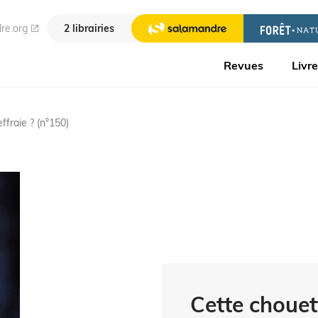
re.org
2 librairies
Revues
Livr
ffraie ? (n°150)
Cette chouett