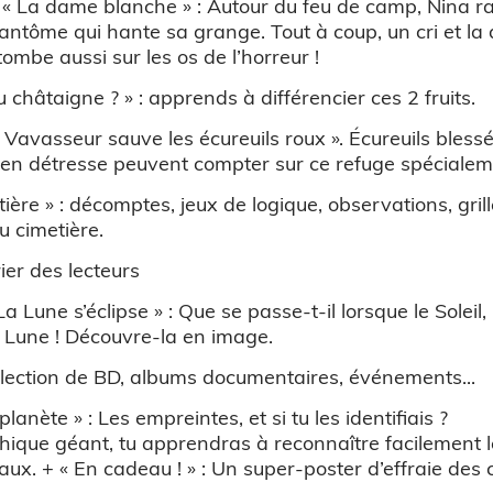
. « La dame blanche » : Autour du feu de camp, Nina r
 fantôme qui hante sa grange. Tout à coup, un cri et l
tombe aussi sur les os de l’horreur !
 châtaigne ? » : apprends à différencier ces 2 fruits.
e Vavasseur sauve les écureuils roux ». Écureuils bless
x en détresse peuvent compter sur ce refuge spécialem
tière » : décomptes, jeux de logique, observations, gril
u cimetière.
rier des lecteurs
 La Lune s’éclipse » : Que se passe-t-il lorsque le Soleil,
e Lune ! Découvre-la en image.
élection de BD, albums documentaires, événements...
planète » : Les empreintes, et si tu les identifiais ?
hique géant, tu apprendras à reconnaître facilement 
x. + « En cadeau ! » : Un super-poster d’effraie des c