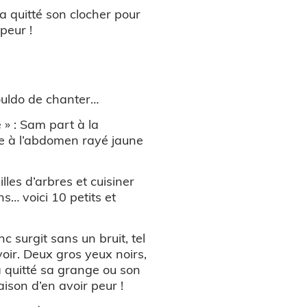
 a quitté son clocher pour
peur !
Pouldo de chanter…
 » : Sam part à la
ée à l’abdomen rayé jaune
lles d’arbres et cuisiner
s… voici 10 petits et
nc surgit sans un bruit, tel
oir. Deux gros yeux noirs,
 a quitté sa grange ou son
ison d’en avoir peur !