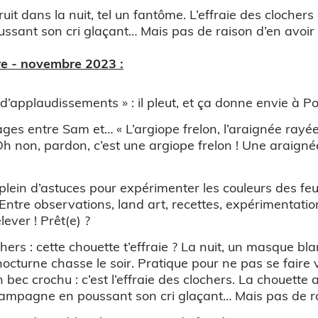
it dans la nuit, tel un fantôme. L’effraie des clochers
sant son cri glaçant… Mais pas de raison d’en avoir 
e - novembre 2023 :
e d’applaudissements » : il pleut, et ça donne envie à 
ges entre Sam et… « L’argiope frelon, l’araignée rayée
Oh non, pardon, c’est une argiope frelon ! Une araign
.
plein d’astuces pour expérimenter les couleurs des feui
Entre observations, land art, recettes, expérimentation
ever ! Prêt(e) ?
chers : cette chouette t’effraie ? La nuit, un masque bla
cturne chasse le soir. Pratique pour ne pas se faire v
n bec crochu : c’est l’effraie des clochers. La chouette
campagne en poussant son cri glaçant… Mais pas de ra