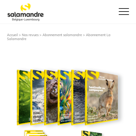
Ouvrir le
Accueil >
Nos revues
>
Abonnement salamandre
> Abonnement La
Salamandre