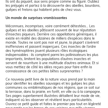
Ils ont du piquant, aux sens propre comme au figuré. Oubliez
les préjugés et partez à la découverte des abeilles, bourdons,
guêpes et frelons qui habitent près de chez vous.
Un monde de surprises vrombissantes
Méconnues, incomprises, voire carrément détestées… Les
guêpes et les abeilles pâtissent souvent de leur réputation
d’insectes piqueurs. Derrière ces appellations génériques, il
existe en réalité des dizaines de milliers d’espèces dans le
monde. Toutes ne sont pas noir et jaune, la plupart s’avèrent
inoffensives et passent inaperçues. Ces insectes de l’ordre
des hyménoptères jouent plusieurs rôles écologiques
indispensables : ils comptent parmi les pollinisateurs les plus
importants, limitent les populations d’autres insectes et
servent de nourriture à une multitude d’autres animaux. Et si
vous mettiez de côté les idées reçues pour faire enfin la
connaissance de ces petites bêtes surprenantes ?
Ce nouveau petit livre de la nature vous prend par la main
pour identifier les abeilles sauvages et les guêpes les plus
communes ou emblématiques de nos régions, que ce soit sur
la terrasse, dans la prairie, en forêt, en ville ou à la campagne.
Ses pages superbement illustrées détaillent leur mode de vie,
indiquent où les observer et révèlent leurs particularités.
Ouvrez ce petit guide et faites le premier pas tout en légèreté
pour partir sur les traces de ces voisines aux mille visages