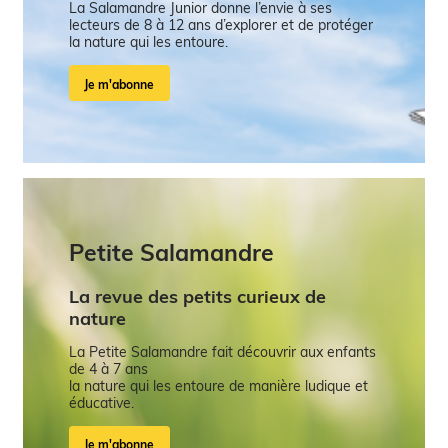
La Salamandre Junior donne l’envie à ses
lecteurs de 8 à 12 ans d’explorer et de protéger
la nature qui les entoure.
Je m'abonne
Petite Salamandre
La revue des petits curieux de
nature
La Petite Salamandre fait découvrir aux enfants
de 4 à 7 ans
la nature qui les entoure de manière ludique et
éducative.
Je m'abonne